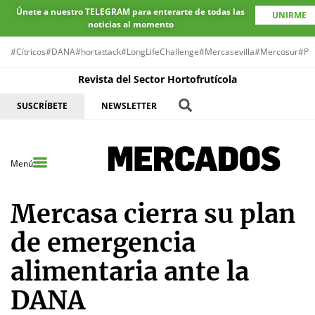
Únete a nuestro TELEGRAM para enterarte de todas las
UNIRME
noticias al momento
#Cítricos
#DANA
#hortattack
#LongLifeChallenge
#Mercasevilla
#Mercosur
#Pr
Revista del Sector Hortofrutícola
SUSCRÍBETE
NEWSLETTER
Menú
Mercasa cierra su plan
de emergencia
alimentaria ante la
DANA