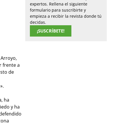
expertos. Rellena el siguiente
formulario para suscribirte y
empieza a recibir la revista donde tú
decidas.
¡SUSCRÍBETE!
 Arroyo,
 frente a
esto de
».
a, ha
ñedo y ha
 defendido
zona