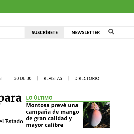
SUSCRÍBETE
NEWSLETTER
N
30 DE 30
REVISTAS
DIRECTORIO
para
LO ÚLTIMO
Montosa prevé una
campaña de mango
de gran calidad y
el Estado
mayor calibre