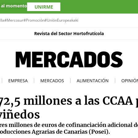
s al momento
UNIRME
lla
#Mercosur
#Promoción
#UniónEuropea
kaki
Revista del Sector Hortofrutícola
EMPRESA
MERCADOS
ALIMENTACIÓN
OPINIÓ
2,5 millones a las CCAA 
viñedos
res millones de euros de cofinanciación adicional d
oducciones Agrarias de Canarias (Posei).