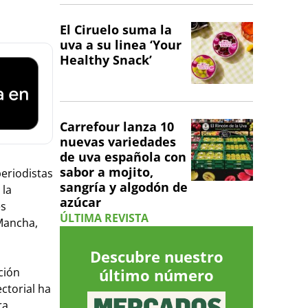
El Ciruelo suma la
uva a su linea ‘Your
Healthy Snack’
Carrefour lanza 10
nuevas variedades
de uva española con
sabor a mojito,
periodistas
sangría y algodón de
 la
azúcar
es
ÚLTIMA REVISTA
 Mancha,
Descubre nuestro
ción
último número
ctorial ha
ra