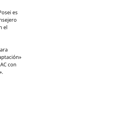
Posei es
nsejero
n el
para
daptación»
 PAC con
».