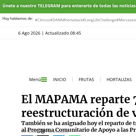
Únete a nuestro TELEGRAM para enterarte de todas las noticia
Hoy hablamos de:
#Cítricos
#DANA
#hortattack
#LongLifeChallenge
#Mercasevi
6 Ago 2026 | Actualizado 08:45
INICIO
FRUTAS
HORTALIZAS
Menú
El MAPAMA reparte 7
reestructuración de 
También se ha asignado hoy el reparto de t
al Programa Comunitario de Apoyo a las Pr
05/12/2016
Alicia Lozano