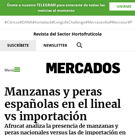
Únete a nuestro TELEGRAM para enterarte de todas las
UNIRME
noticias al momento
#Cítricos
#DANA
#hortattack
#LongLifeChallenge
#Mercasevilla
#Mercosur
#Pr
Revista del Sector Hortofrutícola
SUSCRÍBETE
NEWSLETTER
Menú
Manzanas y peras
españolas en el lineal
vs importación
Afrucat analiza la presencia de manzanas y
peras nacionales versus las de importación en