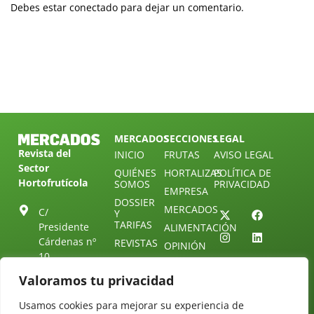
Debes estar conectado para dejar un comentario.
MERCADOS
SECCIONES
LEGAL
Revista del
INICIO
FRUTAS
AVISO LEGAL
Sector
QUIÉNES
HORTALIZAS
POLÍTICA DE
Hortofrutícola
SOMOS
PRIVACIDAD
EMPRESA
DOSSIER
MERCADOS
C/
Y
TARIFAS
Presidente
ALIMENTACIÓN
Cárdenas nº
REVISTAS
OPINIÓN
10.
NEWSLETTER
30 DE
41013
30
Valoramos tu privacidad
SUSCRIPCIÓN
Sevilla.
DIRECTORIO
ÚNETE A
Diseño web:
ESPAÑA
Usamos cookies para mejorar su experiencia de
NUESTRO
Starenlared