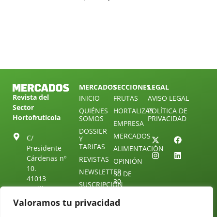
MERCADOS
SECCIONES
LEGAL
Revista del
INICIO
FRUTAS
AVISO LEGAL
Sector
QUIÉNES
HORTALIZAS
POLÍTICA DE
Hortofrutícola
SOMOS
PRIVACIDAD
EMPRESA
DOSSIER
MERCADOS
C/
Y
TARIFAS
Presidente
ALIMENTACIÓN
Cárdenas nº
REVISTAS
OPINIÓN
10.
NEWSLETTER
30 DE
41013
30
SUSCRIPCIÓN
Sevilla.
DIRECTORIO
ÚNETE A
Diseño web:
ESPAÑA
Valoramos tu privacidad
NUESTRO
Starenlared
TELEGRAM
Tel: (+34) 954