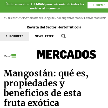
Únete a nuestro TELEGRAM para enterarte de todas las
UNIRME
noticias al momento
#Cítricos
#DANA
#hortattack
#LongLifeChallenge
#Mercasevilla
#Mercosur
#Pr
Revista del Sector Hortofrutícola
SUSCRÍBETE
NEWSLETTER
Menú
Mangostán: qué es,
propiedades y
beneficios de esta
fruta exótica