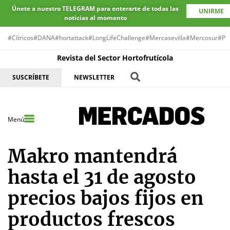
Únete a nuestro TELEGRAM para enterarte de todas las
UNIRME
noticias al momento
#Cítricos
#DANA
#hortattack
#LongLifeChallenge
#Mercasevilla
#Mercosur
#Pr
Revista del Sector Hortofrutícola
SUSCRÍBETE
NEWSLETTER
Menú
Makro mantendrá
hasta el 31 de agosto
precios bajos fijos en
productos frescos