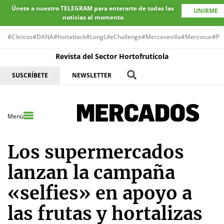
Únete a nuestro TELEGRAM para enterarte de todas las
UNIRME
noticias al momento
#Cítricos
#DANA
#hortattack
#LongLifeChallenge
#Mercasevilla
#Mercosur
#Pr
Revista del Sector Hortofrutícola
SUSCRÍBETE
NEWSLETTER
Menú
Los supermercados
lanzan la campaña
«selfies» en apoyo a
las frutas y hortalizas