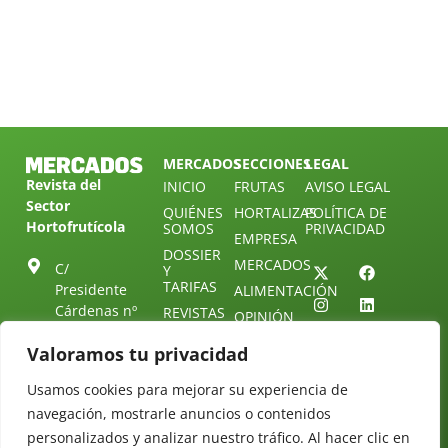
MERCADOS
SECCIONES
LEGAL
Revista del
INICIO
FRUTAS
AVISO LEGAL
Sector
QUIÉNES
HORTALIZAS
POLÍTICA DE
Hortofrutícola
SOMOS
PRIVACIDAD
EMPRESA
DOSSIER
MERCADOS
C/
Y
TARIFAS
Presidente
ALIMENTACIÓN
Cárdenas nº
REVISTAS
OPINIÓN
10.
NEWSLETTER
30 DE
Valoramos tu privacidad
41013
30
SUSCRIPCIÓN
Sevilla.
DIRECTORIO
Usamos cookies para mejorar su experiencia de
ÚNETE A
Diseño web:
ESPAÑA
NUESTRO
Starenlared
navegación, mostrarle anuncios o contenidos
TELEGRAM
Tel: (+34) 954
personalizados y analizar nuestro tráfico. Al hacer clic en
25 88 51