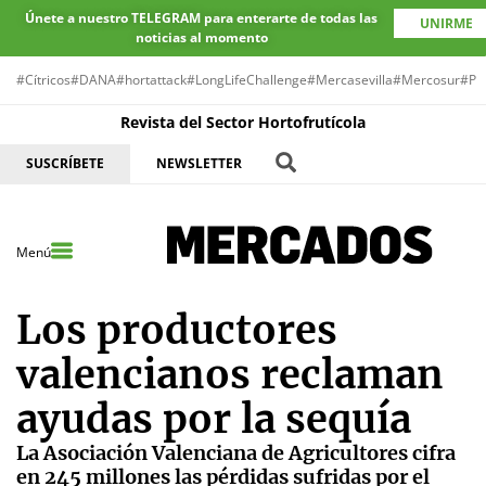
Únete a nuestro TELEGRAM para enterarte de todas las
UNIRME
noticias al momento
#Cítricos
#DANA
#hortattack
#LongLifeChallenge
#Mercasevilla
#Mercosur
#Pr
Revista del Sector Hortofrutícola
SUSCRÍBETE
NEWSLETTER
Menú
Los productores
valencianos reclaman
ayudas por la sequía
La Asociación Valenciana de Agricultores cifra
en 245 millones las pérdidas sufridas por el