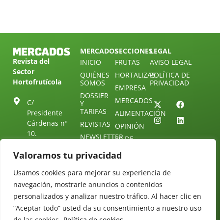
MERCADOS
SECCIONES
LEGAL
Revista del
INICIO
FRUTAS
AVISO LEGAL
Sector
QUIÉNES
HORTALIZAS
POLÍTICA DE
Hortofrutícola
SOMOS
PRIVACIDAD
EMPRESA
DOSSIER
MERCADOS
C/
Y
TARIFAS
Presidente
ALIMENTACIÓN
Cárdenas nº
REVISTAS
OPINIÓN
10.
NEWSLETTER
30 DE
41013
30
SUSCRIPCIÓN
Valoramos tu privacidad
Sevilla.
DIRECTORIO
ÚNETE A
Diseño web:
ESPAÑA
NUESTRO
Starenlared
Usamos cookies para mejorar su experiencia de
TELEGRAM
Tel: (+34) 954
navegación, mostrarle anuncios o contenidos
25 88 51
CONTACTO
personalizados y analizar nuestro tráfico. Al hacer clic en
redaccion@revistamercados.com
“Aceptar todo” usted da su consentimiento a nuestro uso
de las cookies.
Política de cookies