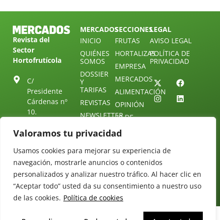
MERCADOS
SECCIONES
LEGAL
Revista del
INICIO
FRUTAS
AVISO LEGAL
Sector
QUIÉNES
HORTALIZAS
POLÍTICA DE
Hortofrutícola
SOMOS
PRIVACIDAD
EMPRESA
DOSSIER
MERCADOS
C/
Y
TARIFAS
Presidente
ALIMENTACIÓN
Cárdenas nº
REVISTAS
OPINIÓN
10.
NEWSLETTER
30 DE
41013
30
SUSCRIPCIÓN
Valoramos tu privacidad
Sevilla.
DIRECTORIO
ÚNETE A
Diseño web:
ESPAÑA
NUESTRO
Starenlared
Usamos cookies para mejorar su experiencia de
TELEGRAM
Tel: (+34) 954
navegación, mostrarle anuncios o contenidos
25 88 51
CONTACTO
personalizados y analizar nuestro tráfico. Al hacer clic en
redaccion@revistamercados.com
“Aceptar todo” usted da su consentimiento a nuestro uso
de las cookies.
Política de cookies