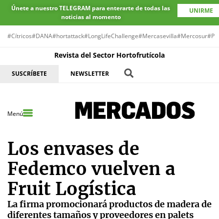
Únete a nuestro TELEGRAM para enterarte de todas las
UNIRME
noticias al momento
#Cítricos
#DANA
#hortattack
#LongLifeChallenge
#Mercasevilla
#Mercosur
#Pr
Revista del Sector Hortofrutícola
SUSCRÍBETE
NEWSLETTER
Menú
Los envases de
Fedemco vuelven a
Fruit Logística
La firma promocionará productos de madera de
diferentes tamaños y proveedores en palets