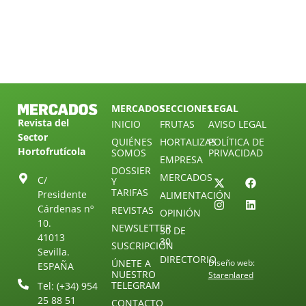
MERCADOS
SECCIONES
LEGAL
Revista del
INICIO
FRUTAS
AVISO LEGAL
Sector
QUIÉNES
HORTALIZAS
POLÍTICA DE
Hortofrutícola
SOMOS
PRIVACIDAD
EMPRESA
DOSSIER
MERCADOS
C/
Y
TARIFAS
Presidente
ALIMENTACIÓN
Cárdenas nº
REVISTAS
OPINIÓN
10.
NEWSLETTER
30 DE
41013
30
SUSCRIPCIÓN
Sevilla.
DIRECTORIO
ÚNETE A
Diseño web:
ESPAÑA
NUESTRO
Starenlared
TELEGRAM
Tel: (+34) 954
25 88 51
CONTACTO