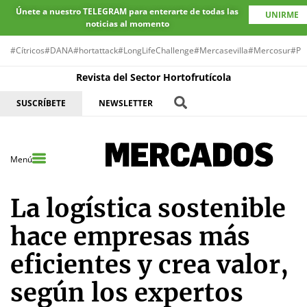
Únete a nuestro TELEGRAM para enterarte de todas las
UNIRME
noticias al momento
#Cítricos
#DANA
#hortattack
#LongLifeChallenge
#Mercasevilla
#Mercosur
#Pr
Revista del Sector Hortofrutícola
SUSCRÍBETE
NEWSLETTER
Menú
La logística sostenible
hace empresas más
eficientes y crea valor,
según los expertos