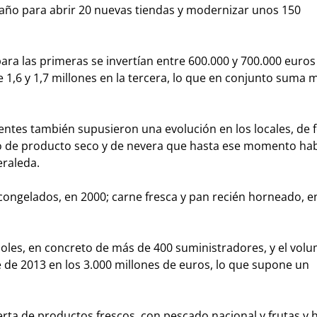
año para abrir 20 nuevas tiendas y modernizar unos 150
para las primeras se invertían entre 600.000 y 700.000 euros
e 1,6 y 1,7 millones en la tercera, lo que en conjunto suma 
entes también supusieron una evolución en los locales, de
o de producto seco y de nevera que hasta ese momento hab
eraleda.
 congelados, en 2000; carne fresca y pan recién horneado, e
oles, en concreto de más de 400 suministradores, y el vol
 de 2013 en los 3.000 millones de euros, lo que supone un
rta de productos frescos, con pescado nacional y frutas y h