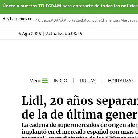
Únete a nuestro TELEGRAM para enterarte de todas las noticia
Hoy hablamos de:
#Cítricos
#DANA
#hortattack
#LongLifeChallenge
#Mercasevi
6 Ago 2026 | Actualizado 08:45
INICIO
FRUTAS
HORTALIZAS
Menú
Lidl, 20 años separan
de la de última gene
La cadena de supermercados de origen alem
implantó en el mercado español con unas t