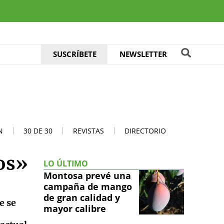
SUSCRÍBETE
NEWSLETTER
N
30 DE 30
REVISTAS
DIRECTORIO
tos»
LO ÚLTIMO
Montosa prevé una
campaña de mango
de gran calidad y
e se
mayor calibre