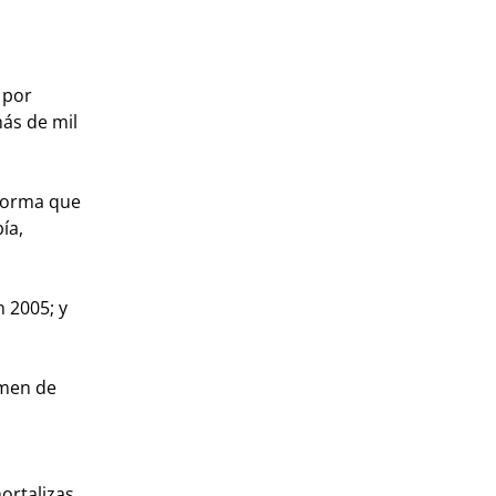
 por
más de mil
 forma que
ía,
n 2005; y
umen de
ortalizas.