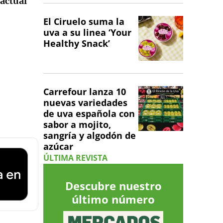
 actual
El Ciruelo suma la
uva a su linea ‘Your
Healthy Snack’
Carrefour lanza 10
nuevas variedades
de uva española con
sabor a mojito,
sangría y algodón de
azúcar
ÚLTIMA REVISTA
Descubre nuestro
último número