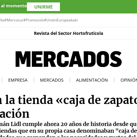
s al momento
UNIRME
lla
#Mercosur
#Promoción
#UniónEuropea
kaki
Revista del Sector Hortofrutícola
EMPRESA
MERCADOS
ALIMENTACIÓN
OPINIÓ
 la tienda «caja de zapa
ración
án Lidl cumple ahora 20 años de historia desde qu
iendas que en su propia casa denominaban "caja de