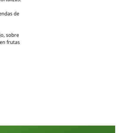
iendas de
jo, sobre
en frutas