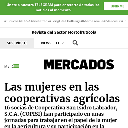
Únete a nuestro TELEGRAM para enterarte de todas las
UNIRME
noticias al momento
#Cítricos
#DANA
#hortattack
#LongLifeChallenge
#Mercasevilla
#Mercosur
#Pr
Revista del Sector Hortofrutícola
SUSCRÍBETE
NEWSLETTER
Menú
Las mujeres en las
cooperativas agrícolas
16 socias de Cooperativa San Isidro Labrador,
S.C.A. (COPISI) han participado en unas
jornadas para trabajar en el papel de la mujer
en la agricultura y su participación en la