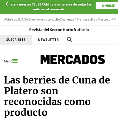
Únete a nuestro TELEGRAM para enterarte de todas las
UNIRME
noticias al momento
#Cítricos
#DANA
#hortattack
#LongLifeChallenge
#Mercasevilla
#Mercosur
#Pr
Revista del Sector Hortofrutícola
SUSCRÍBETE
NEWSLETTER
Menú
Las berries de Cuna de
Platero son
reconocidas como
producto