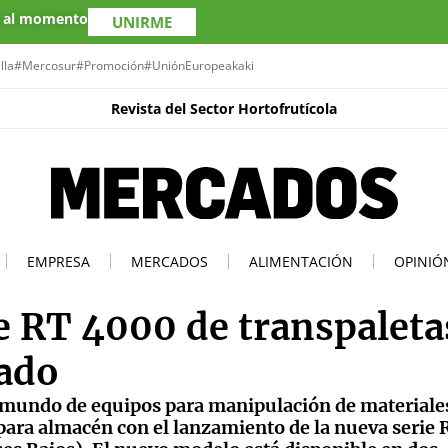
s al momento
UNIRME
lla
#Mercosur
#Promoción
#UniónEuropea
kaki
Revista del Sector Hortofrutícola
EMPRESA
MERCADOS
ALIMENTACIÓN
OPINIÓ
e RT 4000 de transpaleta
ado
 mundo de equipos para manipulación de materiales
ara almacén con el lanzamiento de la nueva serie