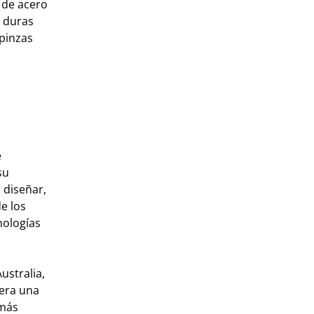
s de acero
s duras
pinzas
e
su
 diseñar,
e los
nologías
ustralia,
era una
 más