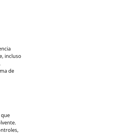
encia
, incluso
,
tema de
, que
lvente.
ntroles,