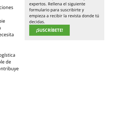
expertos. Rellena el siguiente
aciones
formulario para suscribirte y
empieza a recibir la revista donde tú
pie
decidas.
a
¡SUSCRÍBETE!
ecesita
ogística
ble de
ontribuye