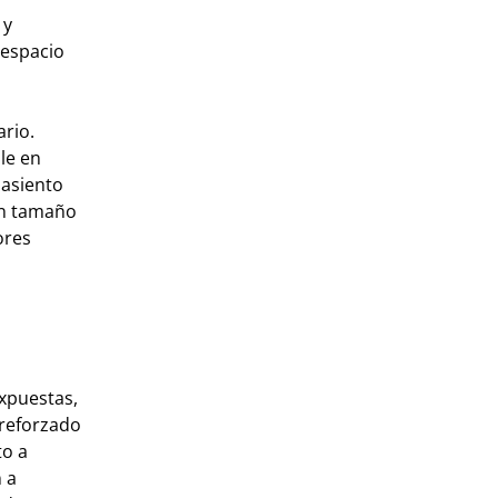
 y
 espacio
ario.
le en
 asiento
 un tamaño
ores
expuestas,
 reforzado
to a
 a