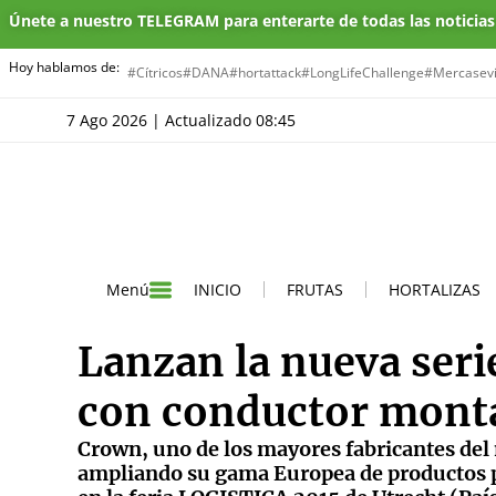
Únete a nuestro TELEGRAM para enterarte de todas las noticia
Hoy hablamos de:
#Cítricos
#DANA
#hortattack
#LongLifeChallenge
#Mercasevi
7 Ago 2026 | Actualizado 08:45
INICIO
FRUTAS
HORTALIZAS
Menú
Lanzan la nueva seri
con conductor mont
Crown, uno de los mayores fabricantes del
ampliando su gama Europea de productos p