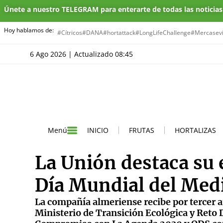
Únete a nuestro TELEGRAM para enterarte de todas las noticia
Hoy hablamos de:
#Cítricos
#DANA
#hortattack
#LongLifeChallenge
#Mercasevi
6 Ago 2026 | Actualizado 08:45
INICIO
FRUTAS
HORTALIZAS
Menú
La Unión destaca su e
Día Mundial del Med
La compañía almeriense recibe por tercer a
Ministerio de Transición Ecológica y Ret