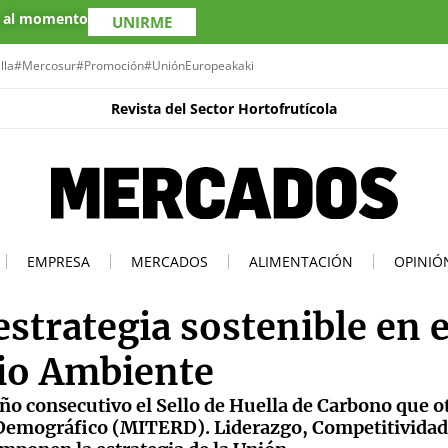
s al momento
UNIRME
lla
#Mercosur
#Promoción
#UniónEuropea
kaki
Revista del Sector Hortofrutícola
EMPRESA
MERCADOS
ALIMENTACIÓN
OPINIÓ
strategia sostenible en e
io Ambiente
ño consecutivo el Sello de Huella de Carbono que o
o Demográfico (MITERD). Liderazgo, Competitividad