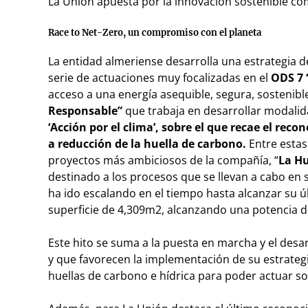
La Unión apuesta por la innovación sostenible co
Race to Net-Zero, un compromiso con el planeta
La entidad almeriense desarrolla una estrategia d
serie de actuaciones muy focalizadas en el
ODS 7 
acceso a una energía asequible, segura, sostenibl
Responsable”
que trabaja en desarrollar modali
‘Acción por el clima’, sobre el que recae el rec
a reducción de la huella de carbono.
Entre estas
proyectos más ambiciosos de la compañía, “
La Hu
destinado a los procesos que se llevan a cabo en s
ha ido escalando en el tiempo hasta alcanzar su úl
superficie de 4,309m2, alcanzando una potencia de
Este hito se suma a la puesta en marcha y el desa
y que favorecen la implementación de su estrategi
huellas de carbono e hídrica para poder actuar so