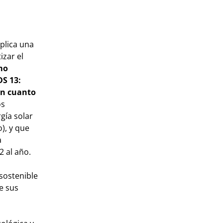
plica una
izar el
mo
S 13:
 en cuanto
os
gía solar
), y que
a
2 al año.
sostenible
e sus