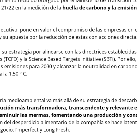
iento recibido otorgado por el Ministerio de Transición Ec
 21/22 en la medición de la
huella de carbono y la emisión
secutivo, pone en valor el compromiso de las empresas en e
 su apuesta por la reducción de estas con acciones directa
su estrategia por alinearse con las directrices establecidas
(TCFD) y la Science Based Targets Initiative (SBTi). Por ello,
as emisiones para 2030 y alcanzar la neutralidad en carbon
l a 1,50 ° C.
ia medioambiental va más allá de su estrategia de descar
ución más transformadora, transcendente y relevante e
 disminuir las mermas, fomentando una producción y co
 del desperdicio alimentario de la compañía se hace latent
gocio: I’mperfect y Long Fresh.