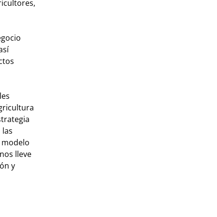
icultores,
egocio
así
ctos
les
ricultura
strategia
 las
un modelo
nos lleve
ón y