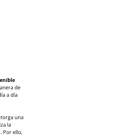
enible
manera de
ía a día
 otorga una
za la
 Por ello,