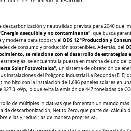
mo motor de crecimiento y desarrollo.
e descarbonización y neutralidad prevista para 2040 que im
“Energía asequible y no contaminante”,
que busca garant
e y moderna para todos; y el
ODS 12 “Producción y Consu
dades de consumo y producción sostenibles. Además, del
OD
onocimiento, se relaciona con el desarrollo de estrategias
 estrategias, se encuentra la puesta en marcha de uno de l
erta Solar Fotovoltaica”,
un sistema de obtención de ener
us instalaciones del Polígono Industrial La Redonda (El Ejido
timo hito con la instalación de 1.686 paneles solares en un
 927.3 kWp, lo que evita la emisión de 447 toneladas de CO
rrollo de múltiples iniciativas que fomentan un mundo más 
a de descarbonización, Net to Zero, que parte del cálculo d
bre ellas y reducirlas de manera progresiva.