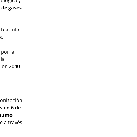
ológica y
 de gases
l cálculo
s.
 por la
 la
o en 2040
bonización
s en 6 de
nsumo
e a través