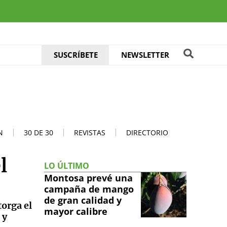
SUSCRÍBETE
NEWSLETTER
N
30 DE 30
REVISTAS
DIRECTORIO
l
LO ÚLTIMO
Montosa prevé una
campaña de mango
de gran calidad y
torga el
mayor calibre
 y