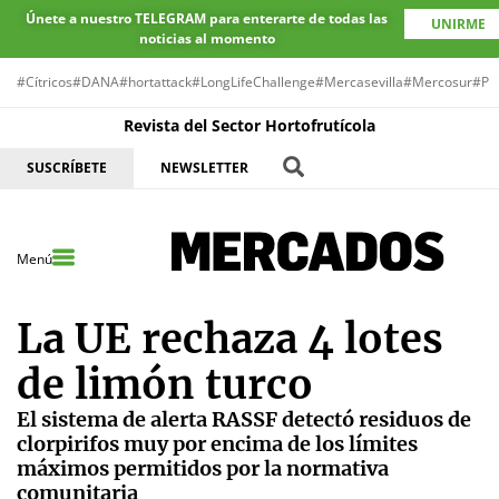
Únete a nuestro TELEGRAM para enterarte de todas las
UNIRME
noticias al momento
#Cítricos
#DANA
#hortattack
#LongLifeChallenge
#Mercasevilla
#Mercosur
#Pr
Revista del Sector Hortofrutícola
SUSCRÍBETE
NEWSLETTER
Menú
La UE rechaza 4 lotes
de limón turco
El sistema de alerta RASSF detectó residuos de
clorpirifos muy por encima de los límites
máximos permitidos por la normativa
comunitaria