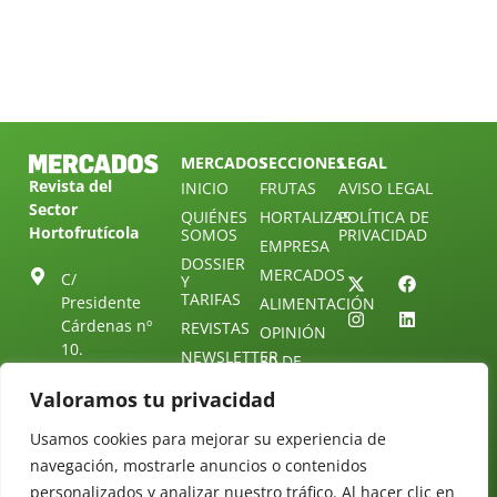
MERCADOS
SECCIONES
LEGAL
Revista del
INICIO
FRUTAS
AVISO LEGAL
Sector
QUIÉNES
HORTALIZAS
POLÍTICA DE
Hortofrutícola
SOMOS
PRIVACIDAD
EMPRESA
DOSSIER
MERCADOS
C/
Y
TARIFAS
Presidente
ALIMENTACIÓN
Cárdenas nº
REVISTAS
OPINIÓN
10.
NEWSLETTER
30 DE
41013
30
SUSCRIPCIÓN
Sevilla.
Valoramos tu privacidad
DIRECTORIO
ÚNETE A
Diseño web:
ESPAÑA
NUESTRO
Starenlared
Usamos cookies para mejorar su experiencia de
TELEGRAM
Tel: (+34) 954
navegación, mostrarle anuncios o contenidos
25 88 51
CONTACTO
personalizados y analizar nuestro tráfico. Al hacer clic en