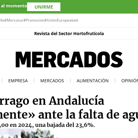
s al momento
UNIRME
lla
#Mercosur
#Promoción
#UniónEuropea
kaki
Revista del Sector Hortofrutícola
EMPRESA
MERCADOS
ALIMENTACIÓN
OPINIÓ
árrago en Andalucía
nte» ante la falta de ag
400 en 2024, una bajada del 23,6%.