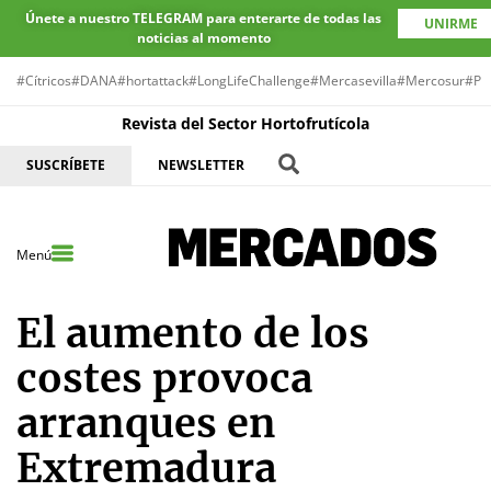
Únete a nuestro TELEGRAM para enterarte de todas las
UNIRME
noticias al momento
#Cítricos
#DANA
#hortattack
#LongLifeChallenge
#Mercasevilla
#Mercosur
#Pr
Revista del Sector Hortofrutícola
SUSCRÍBETE
NEWSLETTER
Menú
El aumento de los
costes provoca
arranques en
Extremadura