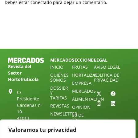
Debes estar conectado para dejar un comentario.
MERCADOS
SECCIONES
LEGAL
Revista del
INICIO
FRUTAS
AVISO LEGAL
Sector
QUIÉNES
HORTALIZAS
POLÍTICA DE
Hortofrutícola
SOMOS
PRIVACIDAD
EMPRESA
DOSSIER
MERCADOS
C/
Y
TARIFAS
Presidente
ALIMENTACIÓN
Cárdenas nº
REVISTAS
OPINIÓN
10.
NEWSLETTER
30 DE
41013
30
SUSCRIPCIÓN
Sevilla.
DIRECTORIO
Valoramos tu privacidad
ÚNETE A
Diseño web:
ESPAÑA
NUESTRO
Starenlared