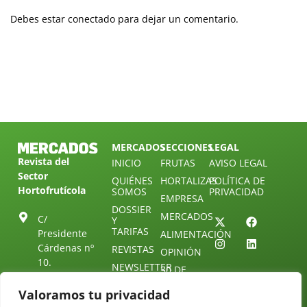
Debes estar conectado para dejar un comentario.
MERCADOS
SECCIONES
LEGAL
Revista del
INICIO
FRUTAS
AVISO LEGAL
Sector
QUIÉNES
HORTALIZAS
POLÍTICA DE
Hortofrutícola
SOMOS
PRIVACIDAD
EMPRESA
DOSSIER
MERCADOS
C/
Y
TARIFAS
Presidente
ALIMENTACIÓN
Cárdenas nº
REVISTAS
OPINIÓN
10.
NEWSLETTER
30 DE
41013
30
SUSCRIPCIÓN
Sevilla.
Valoramos tu privacidad
DIRECTORIO
ÚNETE A
Diseño web:
ESPAÑA