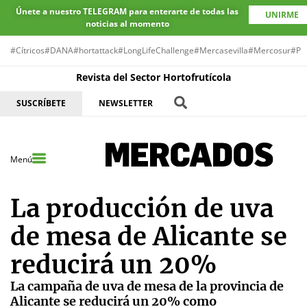
Únete a nuestro TELEGRAM para enterarte de todas las
UNIRME
noticias al momento
#Cítricos
#DANA
#hortattack
#LongLifeChallenge
#Mercasevilla
#Mercosur
#Pr
Revista del Sector Hortofrutícola
SUSCRÍBETE
NEWSLETTER
Menú
La producción de uva
de mesa de Alicante se
reducirá un 20%
La campaña de uva de mesa de la provincia de
Alicante se reducirá un 20% como