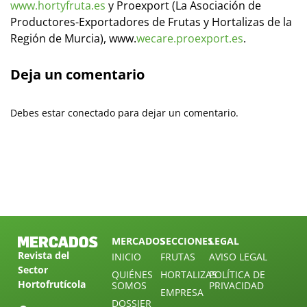
www.hortyfruta.es
y Proexport (La Asociación de
Productores-Exportadores de Frutas y Hortalizas de la
Región de Murcia), www.
wecare.proexport.es
.
Deja un comentario
Debes estar conectado para dejar un comentario.
MERCADOS
SECCIONES
LEGAL
Revista del
INICIO
FRUTAS
AVISO LEGAL
Sector
QUIÉNES
HORTALIZAS
POLÍTICA DE
Hortofrutícola
SOMOS
PRIVACIDAD
EMPRESA
DOSSIER