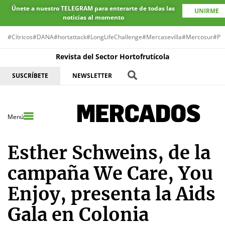
Únete a nuestro TELEGRAM para enterarte de todas las
UNIRME
noticias al momento
#Cítricos
#DANA
#hortattack
#LongLifeChallenge
#Mercasevilla
#Mercosur
#Pr
Revista del Sector Hortofrutícola
SUSCRÍBETE
NEWSLETTER
Menú
Esther Schweins, de la
campaña We Care, You
Enjoy, presenta la Aids
Gala en Colonia