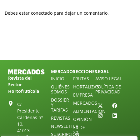
Debes estar conectado para dejar un comentario.
MERCADOS
SECCIONES
LEGAL
Revista del
INICIO
FRUTAS
AVISO LEGAL
Sector
QUIÉNES
HORTALIZAS
POLÍTICA DE
Hortofrutícola
SOMOS
PRIVACIDAD
EMPRESA
DOSSIER
MERCADOS
C/
Y
TARIFAS
Presidente
ALIMENTACIÓN
Cárdenas nº
REVISTAS
OPINIÓN
10.
NEWSLETTER
30 DE
41013
30
SUSCRIPCIÓN
Sevilla.