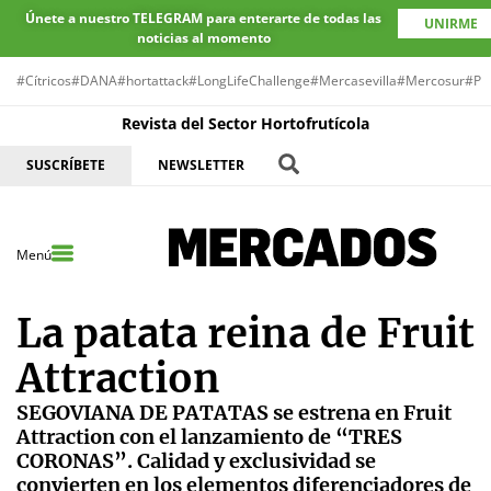
Únete a nuestro TELEGRAM para enterarte de todas las
UNIRME
noticias al momento
#Cítricos
#DANA
#hortattack
#LongLifeChallenge
#Mercasevilla
#Mercosur
#Pr
Revista del Sector Hortofrutícola
SUSCRÍBETE
NEWSLETTER
Menú
La patata reina de Fruit
Attraction
SEGOVIANA DE PATATAS se estrena en Fruit
Attraction con el lanzamiento de “TRES
CORONAS”. Calidad y exclusividad se
convierten en los elementos diferenciadores de