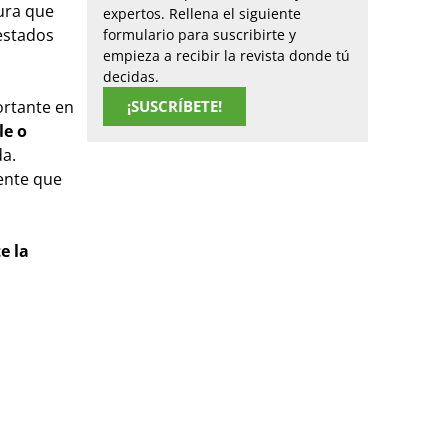
ura que
expertos. Rellena el siguiente
estados
formulario para suscribirte y
empieza a recibir la revista donde tú
decidas.
ortante en
¡SUSCRÍBETE!
le o
da.
ente que
e la