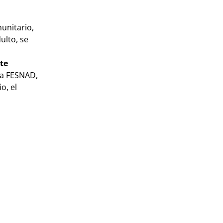
unitario,
ulto, se
te
 la FESNAD,
o, el