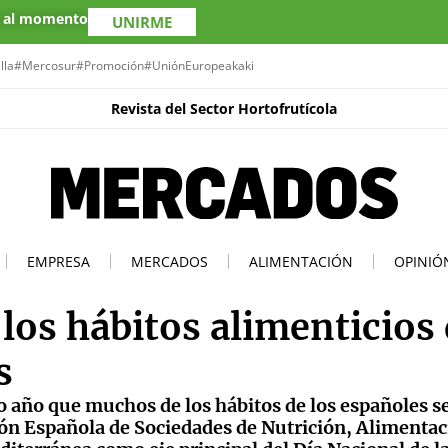
s al momento
UNIRME
lla
#Mercosur
#Promoción
#UniónEuropea
kaki
Revista del Sector Hortofrutícola
EMPRESA
MERCADOS
ALIMENTACIÓN
OPINIÓ
os hábitos alimenticios 
s
o año que muchos de los hábitos de los españoles s
ión Española de Sociedades de Nutrición, Alimentac