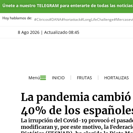
Únete a nuestro TELEGRAM para enterarte de todas las noticia
Hoy hablamos de:
#Cítricos
#DANA
#hortattack
#LongLifeChallenge
#Mercasevi
8 Ago 2026 | Actualizado 08:45
INICIO
FRUTAS
HORTALIZAS
Menú
La pandemia cambió l
40% de los españole
La irrupción del Covid-19 provocó el pasad
modificaran y, por este motivo, la Federac