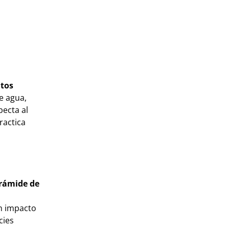
tos
e agua,
pecta al
ractica
irámide de
un impacto
cies