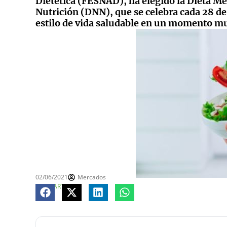
Dietética (FESNAD), ha elegido la Dieta Me
Nutrición (DNN), que se celebra cada 28 d
estilo de vida saludable en un momento mu
02/06/2021
Mercados
COMPARTE