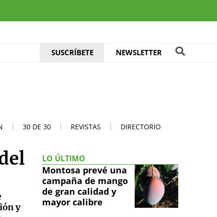
SUSCRÍBETE
NEWSLETTER
N
30 DE 30
REVISTAS
DIRECTORIO
del
LO ÚLTIMO
Montosa prevé una
campaña de mango
de gran calidad y
e
mayor calibre
ión y