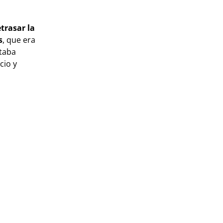
etrasar la
s
, que era
staba
cio y