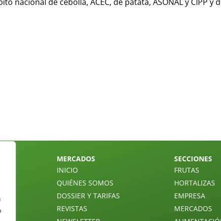
to nacional de cebolla, ACEC, de patata, ASONAL y CIPP y d
MERCADOS
SECCIONES
INICIO
FRUTAS
QUIÉNES SOMOS
HORTALIZAS
DOSSIER Y TARIFAS
EMPRESA
n
REVISTAS
MERCADOS
o