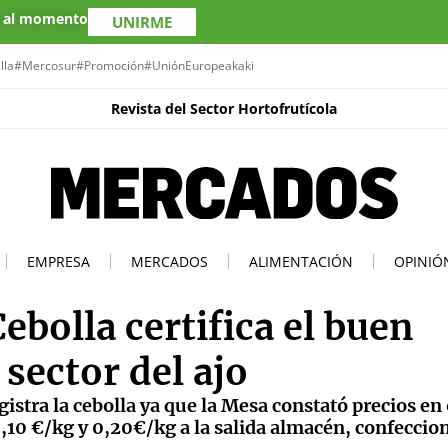
s al momento
UNIRME
lla
#Mercosur
#Promoción
#UniónEuropea
kaki
Revista del Sector Hortofrutícola
EMPRESA
MERCADOS
ALIMENTACIÓN
OPINIÓ
Cebolla certifica el buen
sector del ajo
gistra la cebolla ya que la Mesa constató precios en
,10 €/kg y 0,20€/kg a la salida almacén, confeccio