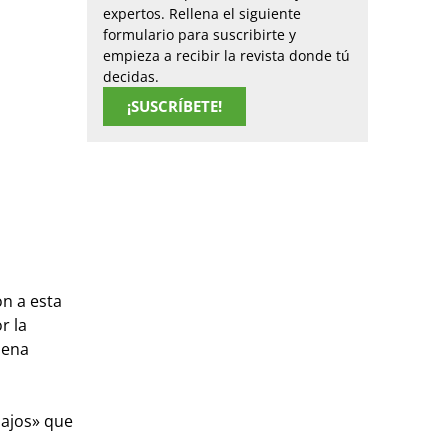
expertos. Rellena el siguiente
formulario para suscribirte y
empieza a recibir la revista donde tú
decidas.
¡SUSCRÍBETE!
on a esta
r la
uena
bajos» que