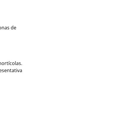
zonas de
ortícolas.
esentativa