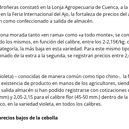
edroñeras constató en la Lonja Agropecuaria de Cuenca, a la
n la Feria Internacional del Ajo, la fortaleza de precios del 
gen como confeccionado a salida de almacén.
ctona morada tanto «en rama» como «a todo monte», se co
do los mismos, en función del calibre, entre los 2-2,15€/kg. d
ategoría, la más baja en esta variedad. Para este mismo tipo
nado de la extra a la segunda, se registran precios entre 2,
 violeta) – conocidas de manera común como tipo chino-, la
 existencia de producto en manos de los agricultores, siend
s salida almacén si han podido registrarse con cotizaciones 
mm) y 2,05-2,15 para el calibre flor (45-50 mm.) dentro de la
, en la variedad violeta, en todos los calibres.
recios bajos de la cebolla