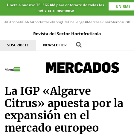
Únete a nuestro TELEGRAM para enterarte de todas las
UNIRME
noticias al momento
#Cítricos
#DANA
#hortattack
#LongLifeChallenge
#Mercasevilla
#Mercosur
#Pr
Revista del Sector Hortofrutícola
SUSCRÍBETE
NEWSLETTER
Menú
La IGP «Algarve
Citrus» apuesta por la
expansión en el
mercado europeo