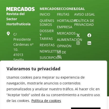
MERCADOS
SECCIONES
LEGAL
Revista del
INICIO
FRUTAS
AVISO LEGAL
Sector
QUIÉNES
HORTALIZAS
POLÍTICA DE
Hortofrutícola
SOMOS
PRIVACIDAD
EMPRESA
DOSSIER
MERCADOS
C/
Y
TARIFAS
Presidente
ALIMENTACIÓN
Cárdenas nº
REVISTAS
OPINIÓN
10.
NEWSLETTER
30 DE
41013
30
SUSCRIPCIÓN
Sevilla.
DIRECTORIO
ÚNETE A
Diseño web:
ESPAÑA
NUESTRO
Valoramos tu privacidad
Starenlared
TELEGRAM
Tel: (+34) 954
25 88 51
Usamos cookies para mejorar su experiencia de
CONTACTO
navegación, mostrarle anuncios o contenidos
redaccion@revistamercados.com
personalizados y analizar nuestro tráfico. Al hacer clic en
“Aceptar todo” usted da su consentimiento a nuestro uso
de las cookies.
Política de cookies