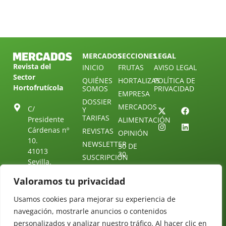
MERCADOS
SECCIONES
LEGAL
Revista del
INICIO
FRUTAS
AVISO LEGAL
Sector
QUIÉNES
HORTALIZAS
POLÍTICA DE
Hortofrutícola
SOMOS
PRIVACIDAD
EMPRESA
DOSSIER
MERCADOS
C/
Y
TARIFAS
Presidente
ALIMENTACIÓN
Cárdenas nº
REVISTAS
OPINIÓN
10.
NEWSLETTER
30 DE
41013
30
SUSCRIPCIÓN
Sevilla.
DIRECTORIO
ÚNETE A
Diseño web:
ESPAÑA
NUESTRO
Starenlared
Valoramos tu privacidad
TELEGRAM
Tel: (+34) 954
25 88 51
Usamos cookies para mejorar su experiencia de
CONTACTO
navegación, mostrarle anuncios o contenidos
redaccion@revistamercados.com
personalizados y analizar nuestro tráfico. Al hacer clic en