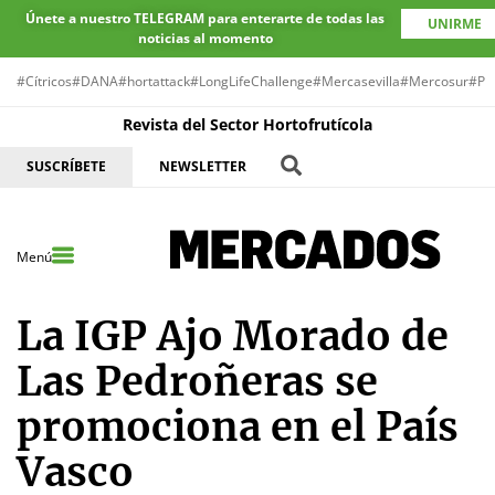
Únete a nuestro TELEGRAM para enterarte de todas las
UNIRME
noticias al momento
#Cítricos
#DANA
#hortattack
#LongLifeChallenge
#Mercasevilla
#Mercosur
#Pr
Revista del Sector Hortofrutícola
SUSCRÍBETE
NEWSLETTER
Menú
La IGP Ajo Morado de
Las Pedroñeras se
promociona en el País
Vasco