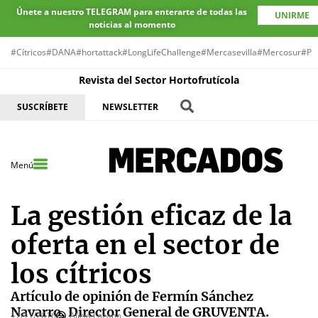
Únete a nuestro TELEGRAM para enterarte de todas las
UNIRME
noticias al momento
#Cítricos
#DANA
#hortattack
#LongLifeChallenge
#Mercasevilla
#Mercosur
#Pr
Revista del Sector Hortofrutícola
SUSCRÍBETE
NEWSLETTER
Menú
La gestión eficaz de la
oferta en el sector de
los cítricos
Artículo de opinión de Fermín Sánchez
Navarro, Director General de GRUVENTA.
17/11/2016
Alicia Lozano