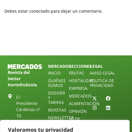
Debes estar conectado para dejar un comentario.
MERCADOS
SECCIONES
LEGAL
Revista del
INICIO
FRUTAS
AVISO LEGAL
Sector
QUIÉNES
HORTALIZAS
POLÍTICA DE
Hortofrutícola
SOMOS
PRIVACIDAD
EMPRESA
DOSSIER
MERCADOS
C/
Y
TARIFAS
Presidente
ALIMENTACIÓN
Cárdenas nº
REVISTAS
OPINIÓN
10.
NEWSLETTER
30 DE
41013
30
SUSCRIPCIÓN
Sevilla.
Valoramos tu privacidad
DIRECTORIO