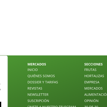
MERCADOS
SECCIONES
INICIO
FRUTAS
QUIÉNES SOMOS
HORTALIZAS
DOSSIER Y TARIFAS
EMPRESA
n
REVISTAS
MERCADOS
o
NEWSLETTER
ALIMENTACI
SUSCRIPCIÓN
OPINIÓN
ÚNETE A NUESTRO TELEGRAM
30 DE 30