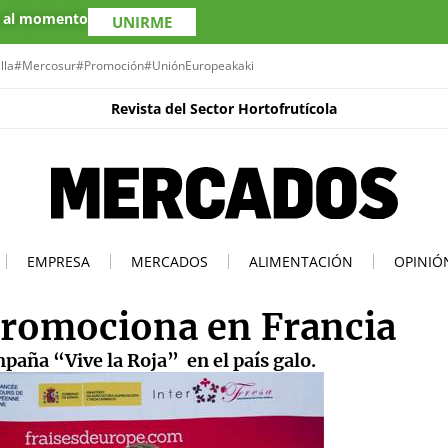
s al momento
UNIRME
lla
#Mercosur
#Promoción
#UniónEuropea
kaki
Revista del Sector Hortofrutícola
EMPRESA
MERCADOS
ALIMENTACIÓN
OPINIÓ
promociona en Francia
paña “Vive la Roja” en el país galo.