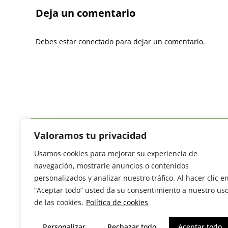
Deja un comentario
Debes estar conectado para dejar un comentario.
Valoramos tu privacidad
Usamos cookies para mejorar su experiencia de
Revista del Sector Hortofrutícola
navegación, mostrarle anuncios o contenidos
C/ Presidente Cárdenas nº 10.
personalizados y analizar nuestro tráfico. Al hacer clic e
41013 Sevilla. ESPAÑA
“Aceptar todo” usted da su consentimiento a nuestro us
Tel: (+34) 954 25 88 51
de las cookies.
Política de cookies
redaccion@revistamercados.com
Personalizar
Rechazar todo
Aceptar todo