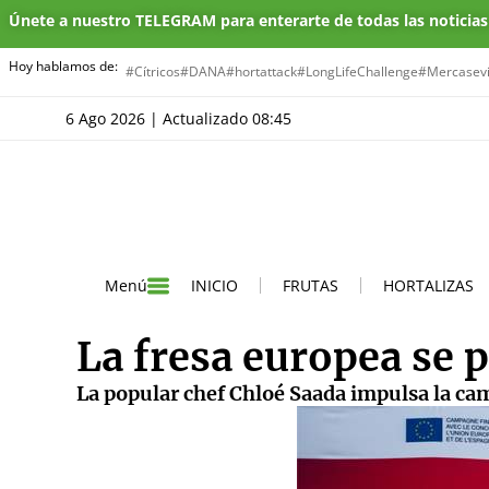
Únete a nuestro TELEGRAM para enterarte de todas las noticia
Hoy hablamos de:
#Cítricos
#DANA
#hortattack
#LongLifeChallenge
#Mercasevi
6 Ago 2026 | Actualizado 08:45
INICIO
FRUTAS
HORTALIZAS
Menú
La fresa europea se 
La popular chef Chloé Saada impulsa la cam