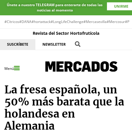
Únete a nuestro TELEGRAM para enterarte de todas las
UNIRME
noticias al momento
#Cítricos
#DANA
#hortattack
#LongLifeChallenge
#Mercasevilla
#Mercosur
#Pr
Revista del Sector Hortofrutícola
SUSCRÍBETE
NEWSLETTER
Menú
La fresa española, un
50% más barata que la
holandesa en
Alemania