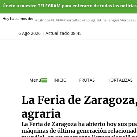
Únete a nuestro TELEGRAM para enterarte de todas las noticia
Hoy hablamos de:
#Cítricos
#DANA
#hortattack
#LongLifeChallenge
#Mercasevi
6 Ago 2026 | Actualizado 08:45
INICIO
FRUTAS
HORTALIZAS
Menú
La Feria de Zaragoza,
agraria
La Feria de Zaragoza ha abierto hoy sus pu
máquinas de última generación relacionadas 