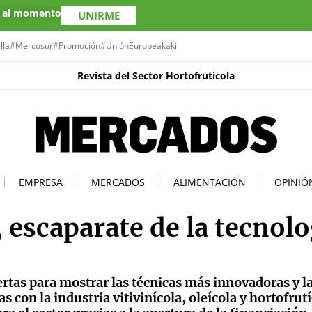
s al momento
UNIRME
lla
#Mercosur
#Promoción
#UniónEuropea
kaki
Revista del Sector Hortofrutícola
EMPRESA
MERCADOS
ALIMENTACIÓN
OPINIÓ
 escaparate de la tecnolo
ertas para mostrar las técnicas más innovadoras y l
con la industria vitivinícola, oleícola y hortofrut