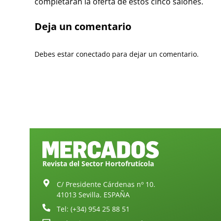
completarán la oferta de estos cinco salones.
Deja un comentario
Debes estar conectado para dejar un comentario.
Revista del Sector Hortofrutícola
C/ Presidente Cárdenas nº 10.
41013 Sevilla. ESPAÑA
Tel: (+34) 954 25 88 51