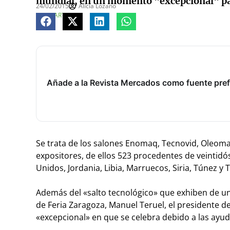
mundial, en un momento "excepcional" para 
24/02/2015
Alicia Lozano
COMPARTE
Añade a la Revista Mercados como fuente pref
Se trata de los salones Enomaq, Tecnovid, Oleomaq
expositores, de ellos 523 procedentes de veintidós
Unidos, Jordania, Libia, Marruecos, Siria, Túnez y T
Además del «salto tecnológico» que exhiben de un
de Feria Zaragoza, Manuel Teruel, el presidente 
«excepcional» en que se celebra debido a las ayudas