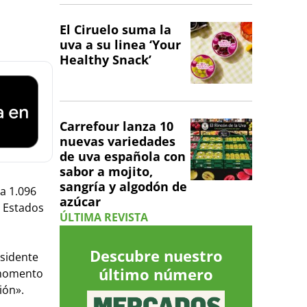
El Ciruelo suma la
uva a su linea ‘Your
Healthy Snack’
Carrefour lanza 10
nuevas variedades
de uva española con
sabor a mojito,
sangría y algodón de
a 1.096
azúcar
, Estados
ÚLTIMA REVISTA
Descubre nuestro
esidente
último número
l momento
ión».