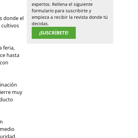
expertos. Rellena el siguiente
formulario para suscribirte y
empieza a recibir la revista donde tú
es donde el
decidas.
 cultivos
¡SUSCRÍBETE!
 feria,
uce hasta
 con
linación
cierre muy
oducto
en
l medio
uridad,