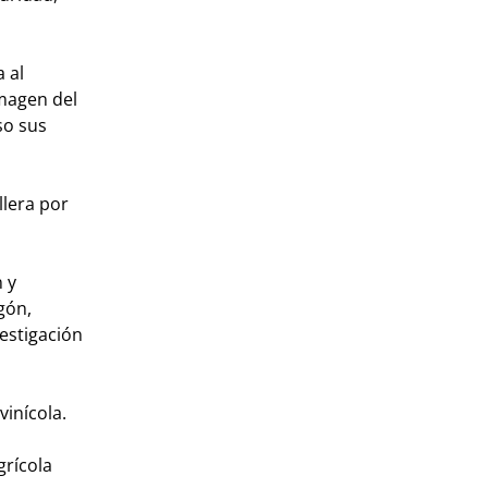
 al
imagen del
so sus
llera por
 y
gón,
vestigación
vinícola.
grícola