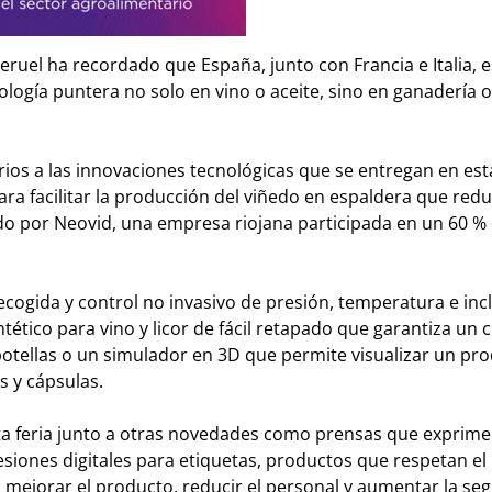
eruel ha recordado que España, junto con Francia e Italia, 
logía puntera no solo en vino o aceite, sino en ganadería o
ios a las innovaciones tecnológicas que se entregan en esta
ra facilitar la producción del viñedo en espaldera que red
do por Neovid, una empresa riojana participada en un 60 %
ecogida y control no invasivo de presión, temperatura e inc
ntético para vino y licor de fácil retapado que garantiza un 
 botellas o un simulador en 3D que permite visualizar un pr
s y cápsulas.
a feria junto a otras novedades como prensas que exprim
esiones digitales para etiquetas, productos que respetan e
mejorar el producto, reducir el personal y aumentar la seg