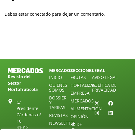
Debes estar conectado para dejar un comentario.
MERCADOS
SECCIONES
LEGAL
Revista del
INICIO
FRUTAS
AVISO LEGAL
Sector
QUIÉNES
HORTALIZAS
POLÍTICA DE
Hortofrutícola
SOMOS
PRIVACIDAD
EMPRESA
DOSSIER
MERCADOS
C/
Y
TARIFAS
Presidente
ALIMENTACIÓN
Cárdenas nº
REVISTAS
OPINIÓN
10.
NEWSLETTER
30 DE
41013
30
SUSCRIPCIÓN
Sevilla.