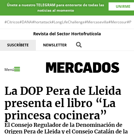
Únete a nuestro TELEGRAM para enterarte de todas las
UNIRME
noticias al momento
#Cítricos
#DANA
#hortattack
#LongLifeChallenge
#Mercasevilla
#Mercosur
#Pr
Revista del Sector Hortofrutícola
SUSCRÍBETE
NEWSLETTER
Menú
La DOP Pera de Lleida
presenta el libro “La
princesa cocinera”
El Consejo Regulador de la Denominación de
Origen Pera de Lleida y el Consejo Catalán de la