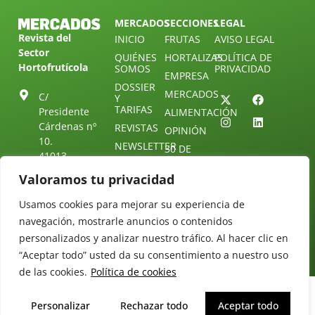
MERCADOS
SECCIONES
LEGAL
Revista del
INICIO
FRUTAS
AVISO LEGAL
Sector
QUIÉNES
HORTALIZAS
POLÍTICA DE
Hortofrutícola
SOMOS
PRIVACIDAD
EMPRESA
DOSSIER
MERCADOS
C/
Y
TARIFAS
Presidente
ALIMENTACIÓN
Cárdenas nº
REVISTAS
OPINIÓN
10.
NEWSLETTER
30 DE
41013
30
SUSCRIPCIÓN
Sevilla.
Valoramos tu privacidad
DIRECTORIO
ÚNETE A
Diseño web:
ESPAÑA
NUESTRO
Starenlared
Usamos cookies para mejorar su experiencia de
TELEGRAM
Tel: (+34) 954
25 88 51
navegación, mostrarle anuncios o contenidos
CONTACTO
personalizados y analizar nuestro tráfico. Al hacer clic en
redaccion@revistamercados.com
“Aceptar todo” usted da su consentimiento a nuestro uso
de las cookies.
Política de cookies
Personalizar
Rechazar todo
Aceptar todo