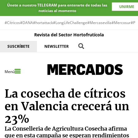
Únete a nuestro TELEGRAM para enterarte de todas las
UNIRME
noticias al momento
#Cítricos
#DANA
#hortattack
#LongLifeChallenge
#Mercasevilla
#Mercosur
#Pr
Revista del Sector Hortofrutícola
SUSCRÍBETE
NEWSLETTER
Menú
La cosecha de cítricos
en Valencia crecerá un
23%
La Conselleria de Agricultura Cosecha afirma
que en esta campaña se esperan rendimientos