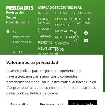
MERCADOS
SECCIONES
LEGAL
Revista del
INICIO
FRUTAS
AVISO LEGAL
Sector
QUIÉNES
HORTALIZAS
POLÍTICA DE
Hortofrutícola
SOMOS
PRIVACIDAD
EMPRESA
DOSSIER
MERCADOS
C/
Y
TARIFAS
Presidente
ALIMENTACIÓN
Cárdenas nº
REVISTAS
OPINIÓN
10.
NEWSLETTER
30 DE
41013
30
SUSCRIPCIÓN
Sevilla.
DIRECTORIO
ÚNETE A
Diseño web:
ESPAÑA
Valoramos tu privacidad
NUESTRO
Starenlared
TELEGRAM
Tel: (+34) 954
Usamos cookies para mejorar su experiencia de
25 88 51
CONTACTO
navegación, mostrarle anuncios o contenidos
redaccion@revistamercados.com
personalizados y analizar nuestro tráfico. Al hacer clic en
“Aceptar todo” usted da su consentimiento a nuestro uso
de las cookies.
Política de cookies
Personalizar
Rechazar todo
Aceptar todo