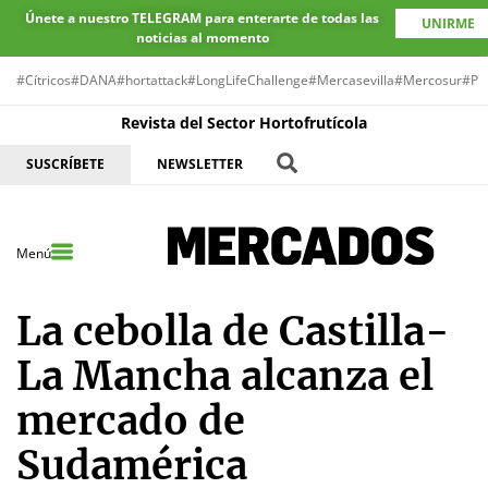
Únete a nuestro TELEGRAM para enterarte de todas las
UNIRME
noticias al momento
#Cítricos
#DANA
#hortattack
#LongLifeChallenge
#Mercasevilla
#Mercosur
#Pr
Revista del Sector Hortofrutícola
SUSCRÍBETE
NEWSLETTER
Menú
La cebolla de Castilla-
La Mancha alcanza el
mercado de
Sudamérica