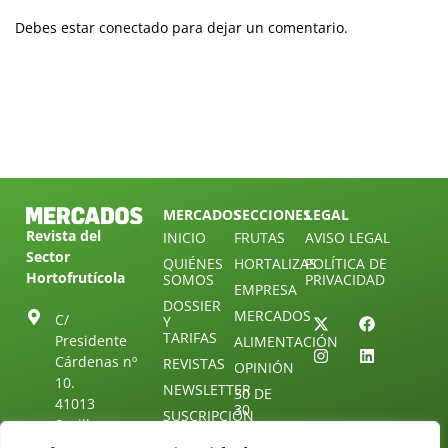
Debes estar conectado para dejar un comentario.
MERCADOS
SECCIONES
LEGAL
Revista del
INICIO
FRUTAS
AVISO LEGAL
Sector
QUIÉNES
HORTALIZAS
POLÍTICA DE
Hortofrutícola
SOMOS
PRIVACIDAD
EMPRESA
DOSSIER
MERCADOS
C/
Y
TARIFAS
Presidente
ALIMENTACIÓN
Cárdenas nº
REVISTAS
OPINIÓN
10.
NEWSLETTER
30 DE
41013
30
SUSCRIPCIÓN
Sevilla.
DIRECTORIO
ÚNETE A
Diseño web:
ESPAÑA