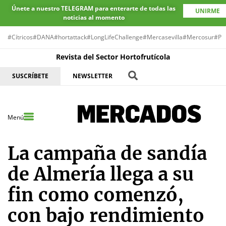
Únete a nuestro TELEGRAM para enterarte de todas las
UNIRME
noticias al momento
#Cítricos
#DANA
#hortattack
#LongLifeChallenge
#Mercasevilla
#Mercosur
#Pr
Revista del Sector Hortofrutícola
SUSCRÍBETE
NEWSLETTER
Menú
La campaña de sandía
de Almería llega a su
fin como comenzó,
con bajo rendimiento