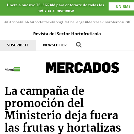
Únete a nuestro TELEGRAM para enterarte de todas las
UNIRME
noticias al momento
#Cítricos
#DANA
#hortattack
#LongLifeChallenge
#Mercasevilla
#Mercosur
#Pr
Revista del Sector Hortofrutícola
SUSCRÍBETE
NEWSLETTER
Menú
La campaña de
promoción del
Ministerio deja fuera
las frutas y hortalizas