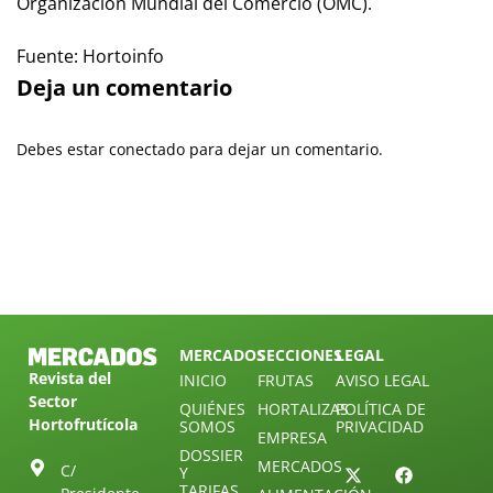
Organización Mundial del Comercio (OMC).
Fuente: Hortoinfo
Deja un comentario
Debes estar conectado para dejar un comentario.
MERCADOS
SECCIONES
LEGAL
Revista del
INICIO
FRUTAS
AVISO LEGAL
Sector
QUIÉNES
HORTALIZAS
POLÍTICA DE
Hortofrutícola
SOMOS
PRIVACIDAD
EMPRESA
DOSSIER
MERCADOS
C/
Y
TARIFAS