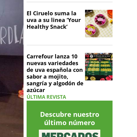
El Ciruelo suma la
uva a su linea ‘Your
Healthy Snack’
Carrefour lanza 10
nuevas variedades
de uva española con
sabor a mojito,
sangría y algodón de
azúcar
ÚLTIMA REVISTA
Descubre nuestro
último número