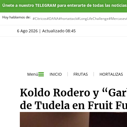
Únete a nuestro TELEGRAM para enterarte de todas las noticia
Hoy hablamos de:
#Cítricos
#DANA
#hortattack
#LongLifeChallenge
#Mercasevi
6 Ago 2026 | Actualizado 08:45
INICIO
FRUTAS
HORTALIZAS
Menú
Koldo Rodero y “Gar
de Tudela en Fruit F