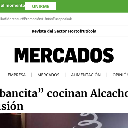
s al momento
UNIRME
lla
#Mercosur
#Promoción
#UniónEuropea
kaki
Revista del Sector Hortofrutícola
EMPRESA
MERCADOS
ALIMENTACIÓN
OPINIÓ
bancita” cocinan Alcach
usión