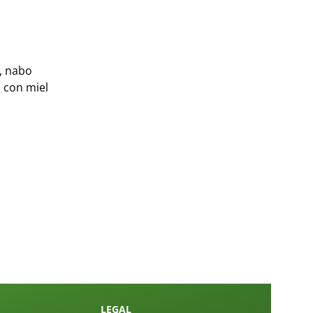
s, nabo
o con miel
LEGAL