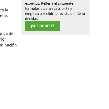
expertos. Rellena el siguiente
formulario para suscribirte y
do la
empieza a recibir la revista donde tú
s más
decidas.
¡SUSCRÍBETE!
lanca de
rior
nominación