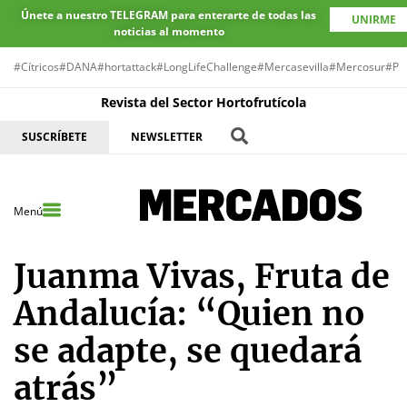
Únete a nuestro TELEGRAM para enterarte de todas las
UNIRME
noticias al momento
#Cítricos
#DANA
#hortattack
#LongLifeChallenge
#Mercasevilla
#Mercosur
#Pr
Revista del Sector Hortofrutícola
SUSCRÍBETE
NEWSLETTER
Menú
Juanma Vivas, Fruta de
Andalucía: “Quien no
se adapte, se quedará
atrás”