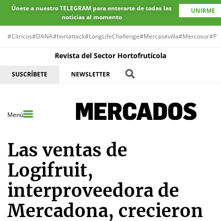
Únete a nuestro TELEGRAM para enterarte de todas las
UNIRME
noticias al momento
#Cítricos
#DANA
#hortattack
#LongLifeChallenge
#Mercasevilla
#Mercosur
#Pr
Revista del Sector Hortofrutícola
SUSCRÍBETE
NEWSLETTER
Menú
Las ventas de
Logifruit,
interproveedora de
Mercadona, crecieron