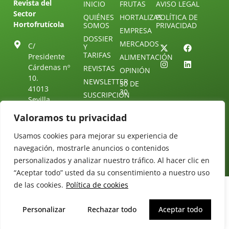
Revista del
INICIO
FRUTAS
AVISO LEGAL
Sector
QUIÉNES
HORTALIZAS
POLÍTICA DE
Hortofrutícola
SOMOS
PRIVACIDAD
EMPRESA
DOSSIER
MERCADOS
C/
Y
TARIFAS
Presidente
ALIMENTACIÓN
Cárdenas nº
REVISTAS
OPINIÓN
10.
NEWSLETTER
30 DE
41013
30
SUSCRIPCIÓN
Sevilla.
DIRECTORIO
ÚNETE A
Diseño web:
ESPAÑA
Valoramos tu privacidad
NUESTRO
Starenlared
TELEGRAM
Tel: (+34) 954
Usamos cookies para mejorar su experiencia de
25 88 51
CONTACTO
navegación, mostrarle anuncios o contenidos
redaccion@revistamercados.com
personalizados y analizar nuestro tráfico. Al hacer clic en
“Aceptar todo” usted da su consentimiento a nuestro uso
de las cookies.
Política de cookies
Personalizar
Rechazar todo
Aceptar todo