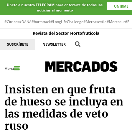
Únete a nuestro TELEGRAM para enterarte de todas las
UNIRME
noticias al momento
#Cítricos
#DANA
#hortattack
#LongLifeChallenge
#Mercasevilla
#Mercosur
#Pr
Revista del Sector Hortofrutícola
SUSCRÍBETE
NEWSLETTER
Menú
Insisten en que fruta
de hueso se incluya en
las medidas de veto
ruso