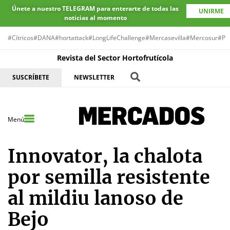
Únete a nuestro TELEGRAM para enterarte de todas las
UNIRME
noticias al momento
#Cítricos
#DANA
#hortattack
#LongLifeChallenge
#Mercasevilla
#Mercosur
#Pr
Revista del Sector Hortofrutícola
SUSCRÍBETE
NEWSLETTER
Menú
Innovator, la chalota
por semilla resistente
al mildiu lanoso de
Bejo