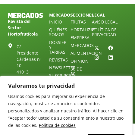
MERCADOS
SECCIONES
LEGAL
Revista del
INICIO
FRUTAS
AVISO LEGAL
Sector
QUIÉNES
HORTALIZAS
POLÍTICA DE
Hortofrutícola
SOMOS
PRIVACIDAD
EMPRESA
DOSSIER
MERCADOS
C/
Y
TARIFAS
Presidente
ALIMENTACIÓN
Cárdenas nº
REVISTAS
OPINIÓN
10.
NEWSLETTER
30 DE
41013
30
SUSCRIPCIÓN
Sevilla.
DIRECTORIO
ÚNETE A
Diseño web:
ESPAÑA
Valoramos tu privacidad
NUESTRO
Starenlared
TELEGRAM
Tel: (+34) 954
Usamos cookies para mejorar su experiencia de
25 88 51
CONTACTO
navegación, mostrarle anuncios o contenidos
redaccion@revistamercados.com
personalizados y analizar nuestro tráfico. Al hacer clic en
“Aceptar todo” usted da su consentimiento a nuestro uso
de las cookies.
Política de cookies