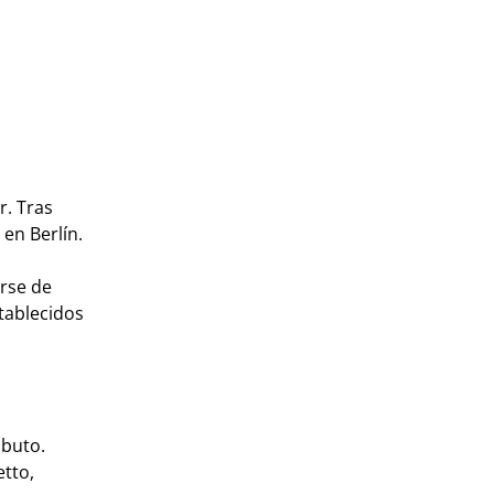
r. Tras
en Berlín.
rse de
stablecidos
ibuto.
tto,