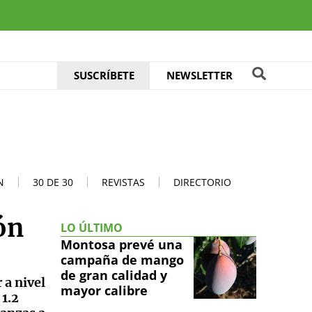
SUSCRÍBETE
NEWSLETTER
N
30 DE 30
REVISTAS
DIRECTORIO
ón
LO ÚLTIMO
Montosa prevé una
campaña de mango
de gran calidad y
 a nivel
mayor calibre
 1.2