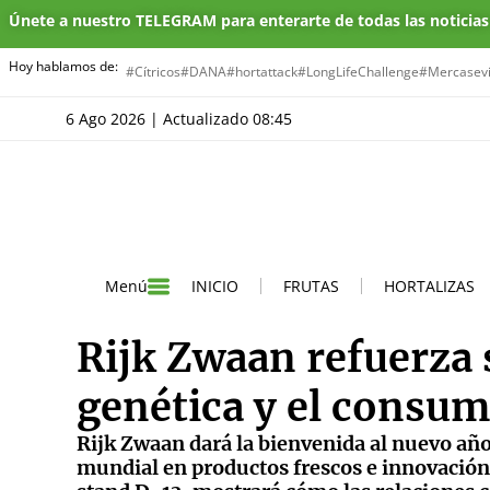
Únete a nuestro TELEGRAM para enterarte de todas las noticia
Hoy hablamos de:
#Cítricos
#DANA
#hortattack
#LongLifeChallenge
#Mercasevi
6 Ago 2026 | Actualizado 08:45
INICIO
FRUTAS
HORTALIZAS
Menú
Rijk Zwaan refuerza 
genética y el consum
Rijk Zwaan dará la bienvenida al nuevo año p
mundial en productos frescos e innovación h