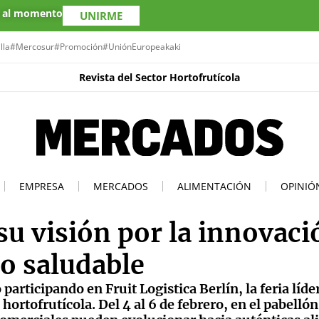
s al momento
UNIRME
lla
#Mercosur
#Promoción
#UniónEuropea
kaki
Revista del Sector Hortofrutícola
EMPRESA
MERCADOS
ALIMENTACIÓN
OPINIÓ
su visión por la innovaci
o saludable
articipando en Fruit Logistica Berlín, la feria líder
ortofrutícola. Del 4 al 6 de febrero, en el pabellón