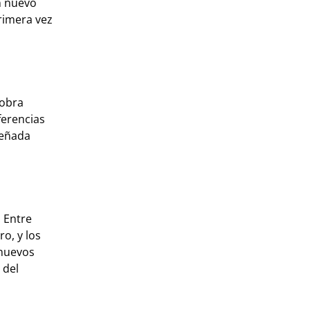
n nuevo
rimera vez
cobra
ferencias
señada
. Entre
o, y los
 nuevos
 del