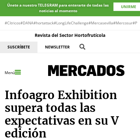
Únete a nuestro TELEGRAM para enterarte de todas las
UNIRME
noticias al momento
#Cítricos
#DANA
#hortattack
#LongLifeChallenge
#Mercasevilla
#Mercosur
#Pr
Revista del Sector Hortofrutícola
SUSCRÍBETE
NEWSLETTER
Menú
Infoagro Exhibition
supera todas las
expectativas en su V
edición