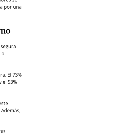
ta por una
umo
asegura
 o
ra. El 73%
y el 53%
este
. Además,
 QR