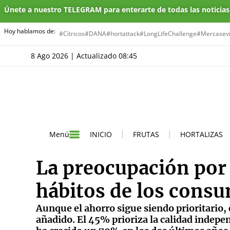
Únete a nuestro TELEGRAM para enterarte de todas las noticia
Hoy hablamos de:
#Cítricos
#DANA
#hortattack
#LongLifeChallenge
#Mercasevi
8 Ago 2026 | Actualizado 08:45
INICIO
FRUTAS
HORTALIZAS
Menú
La preocupación por 
hábitos de los cons
Aunque el ahorro sigue siendo prioritario,
añadido. El 45% prioriza la calidad indep