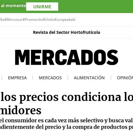
s al momento
UNIRME
lla
#Mercosur
#Promoción
#UniónEuropea
kaki
Revista del Sector Hortofrutícola
EMPRESA
MERCADOS
ALIMENTACIÓN
OPINIÓ
los precios condiciona l
umidores
 el consumidor es cada vez más selectivo y busca va
endientemente del precio y la compra de productos