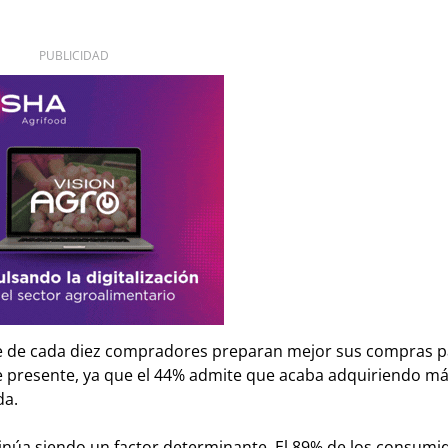
PUBLICIDAD
te de cada diez compradores preparan mejor sus compras p
ue presente, ya que el 44% admite que acaba adquiriendo m
da.
tinúa siendo un factor determinante. El 89% de los consumi