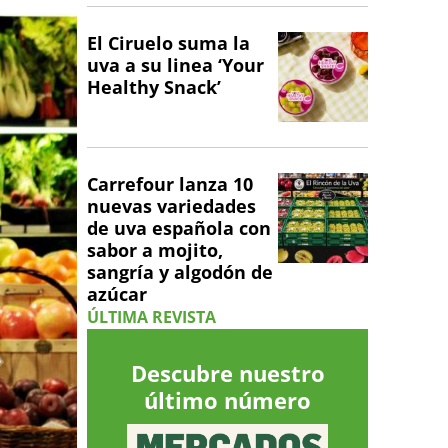
El Ciruelo suma la
uva a su linea ‘Your
Healthy Snack’
Carrefour lanza 10
nuevas variedades
de uva española con
sabor a mojito,
sangría y algodón de
azúcar
ÚLTIMA REVISTA
Descubre nuestro
último número