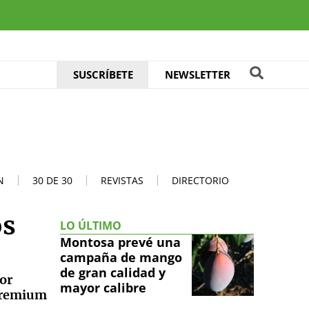
SUSCRÍBETE
NEWSLETTER
N
30 DE 30
REVISTAS
DIRECTORIO
os
LO ÚLTIMO
Montosa prevé una
campaña de mango
de gran calidad y
lor
mayor calibre
 premium