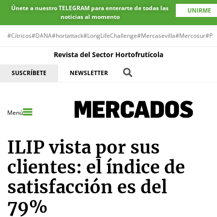
Únete a nuestro TELEGRAM para enterarte de todas las
UNIRME
noticias al momento
#Cítricos
#DANA
#hortattack
#LongLifeChallenge
#Mercasevilla
#Mercosur
#Pr
Revista del Sector Hortofrutícola
SUSCRÍBETE
NEWSLETTER
Menú
ILIP vista por sus
clientes: el índice de
satisfacción es del
79%