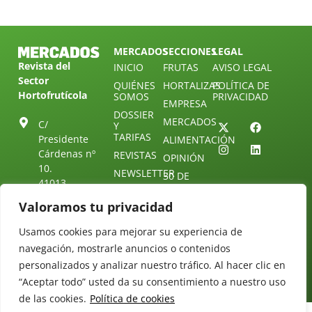
MERCADOS
SECCIONES
LEGAL
Revista del
INICIO
FRUTAS
AVISO LEGAL
Sector
QUIÉNES
HORTALIZAS
POLÍTICA DE
Hortofrutícola
SOMOS
PRIVACIDAD
EMPRESA
DOSSIER
MERCADOS
C/
Y
TARIFAS
Presidente
ALIMENTACIÓN
Cárdenas nº
REVISTAS
OPINIÓN
10.
NEWSLETTER
30 DE
41013
30
SUSCRIPCIÓN
Sevilla.
Valoramos tu privacidad
DIRECTORIO
ÚNETE A
Diseño web:
ESPAÑA
NUESTRO
Starenlared
Usamos cookies para mejorar su experiencia de
TELEGRAM
Tel: (+34) 954
25 88 51
navegación, mostrarle anuncios o contenidos
CONTACTO
personalizados y analizar nuestro tráfico. Al hacer clic en
redaccion@revistamercados.com
“Aceptar todo” usted da su consentimiento a nuestro uso
de las cookies.
Política de cookies