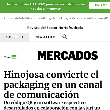
Únete a nuestro TELEGRAM para enterarte de todas las
UNIRME
noticias al momento
#Cítricos
#DANA
#hortattack
#LongLifeChallenge
#Mercasevilla
#Mercosur
#Pr
Revista del Sector Hortofrutícola
SUSCRÍBETE
NEWSLETTER
Menú
Hinojosa convierte el
packaging en un canal
de comunicación
Un código QR y un software específico
desarrollados en colaboración con la start up