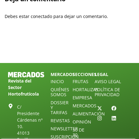
Debes estar conectado para dejar un comentario.
MERCADOS
SECCIONES
LEGAL
Revista del
INICIO
FRUTAS
AVISO LEGAL
Sector
QUIÉNES
HORTALIZAS
POLÍTICA DE
Hortofrutícola
SOMOS
PRIVACIDAD
EMPRESA
DOSSIER
MERCADOS
C/
Y
TARIFAS
Presidente
ALIMENTACIÓN
Cárdenas nº
REVISTAS
OPINIÓN
10.
NEWSLETTER
30 DE
41013
30
SUSCRIPCIÓN