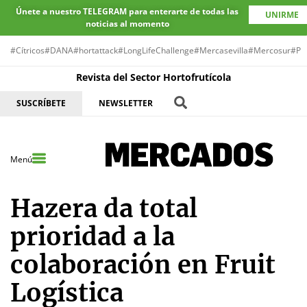
Únete a nuestro TELEGRAM para enterarte de todas las
UNIRME
noticias al momento
#Cítricos
#DANA
#hortattack
#LongLifeChallenge
#Mercasevilla
#Mercosur
#Pr
Revista del Sector Hortofrutícola
SUSCRÍBETE
NEWSLETTER
Menú
Hazera da total
prioridad a la
colaboración en Fruit
Logística