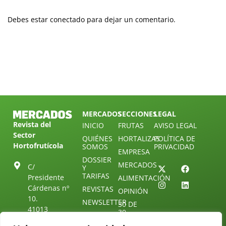
Debes estar conectado para dejar un comentario.
MERCADOS
SECCIONES
LEGAL
Revista del
INICIO
FRUTAS
AVISO LEGAL
Sector
QUIÉNES
HORTALIZAS
POLÍTICA DE
Hortofrutícola
SOMOS
PRIVACIDAD
EMPRESA
DOSSIER
MERCADOS
C/
Y
TARIFAS
Presidente
ALIMENTACIÓN
Cárdenas nº
REVISTAS
OPINIÓN
10.
NEWSLETTER
30 DE
41013
30
SUSCRIPCIÓN
Sevilla.
DIRECTORIO