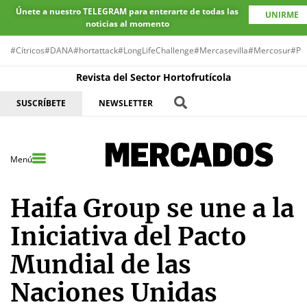
Únete a nuestro TELEGRAM para enterarte de todas las
UNIRME
noticias al momento
#Cítricos
#DANA
#hortattack
#LongLifeChallenge
#Mercasevilla
#Mercosur
#Pr
Revista del Sector Hortofrutícola
SUSCRÍBETE
NEWSLETTER
Menú
Haifa Group se une a la
Iniciativa del Pacto
Mundial de las
Naciones Unidas