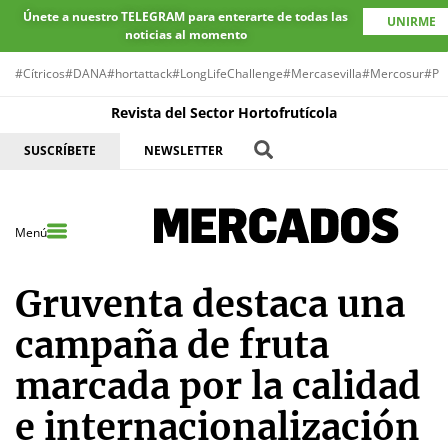
Únete a nuestro TELEGRAM para enterarte de todas las
UNIRME
noticias al momento
#Cítricos
#DANA
#hortattack
#LongLifeChallenge
#Mercasevilla
#Mercosur
#Pr
Revista del Sector Hortofrutícola
SUSCRÍBETE
NEWSLETTER
Menú
Gruventa destaca una
campaña de fruta
marcada por la calidad
e internacionalización