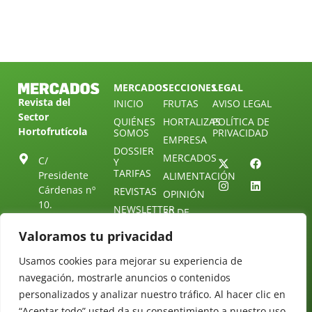
MERCADOS
SECCIONES
LEGAL
Revista del
INICIO
FRUTAS
AVISO LEGAL
Sector
QUIÉNES
HORTALIZAS
POLÍTICA DE
Hortofrutícola
SOMOS
PRIVACIDAD
EMPRESA
DOSSIER
MERCADOS
C/
Y
TARIFAS
Presidente
ALIMENTACIÓN
Cárdenas nº
REVISTAS
OPINIÓN
10.
NEWSLETTER
30 DE
41013
30
SUSCRIPCIÓN
Sevilla.
Valoramos tu privacidad
DIRECTORIO
ÚNETE A
Diseño web:
ESPAÑA
NUESTRO
Starenlared
Usamos cookies para mejorar su experiencia de
TELEGRAM
Tel: (+34) 954
navegación, mostrarle anuncios o contenidos
25 88 51
CONTACTO
personalizados y analizar nuestro tráfico. Al hacer clic en
redaccion@revistamercados.com
“Aceptar todo” usted da su consentimiento a nuestro uso