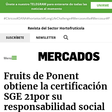
Únete a nuestro TELEGRAM para enterarte de todas las
UNIRME
noticias al momento
#Cítricos
#DANA
#hortattack
#LongLifeChallenge
#Mercasevilla
#Mercosur
#Pr
Revista del Sector Hortofrutícola
SUSCRÍBETE
NEWSLETTER
Menú
Fruits de Ponent
obtiene la certificación
SGE 21por su
responsabilidad social