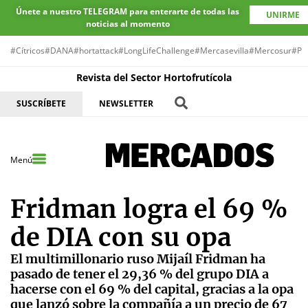
Únete a nuestro TELEGRAM para enterarte de todas las
UNIRME
noticias al momento
#Cítricos
#DANA
#hortattack
#LongLifeChallenge
#Mercasevilla
#Mercosur
#Pr
Revista del Sector Hortofrutícola
SUSCRÍBETE
NEWSLETTER
Menú
Fridman logra el 69 %
de DIA con su opa
El multimillonario ruso Mijaíl Fridman ha
pasado de tener el 29,36 % del grupo DIA a
hacerse con el 69 % del capital, gracias a la opa
que lanzó sobre la compañía a un precio de 67