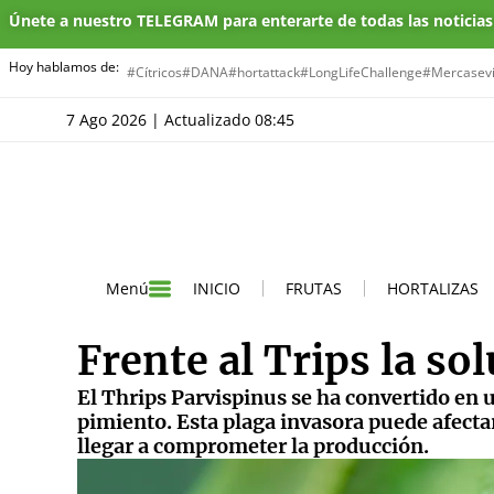
Únete a nuestro TELEGRAM para enterarte de todas las noticia
Hoy hablamos de:
#Cítricos
#DANA
#hortattack
#LongLifeChallenge
#Mercasevi
7 Ago 2026 | Actualizado 08:45
INICIO
FRUTAS
HORTALIZAS
Menú
Frente al Trips la so
El Thrips Parvispinus se ha convertido en u
pimiento. Esta plaga invasora puede afectar 
llegar a comprometer la producción.