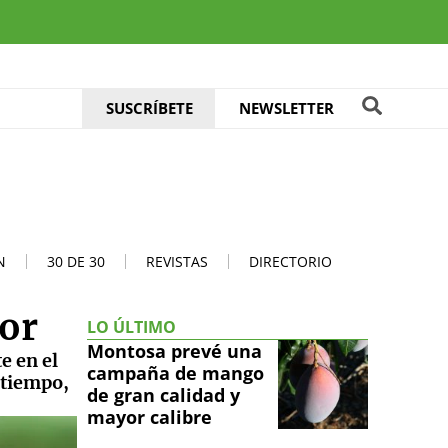
SUSCRÍBETE
NEWSLETTER
N
30 DE 30
REVISTAS
DIRECTORIO
tor
LO ÚLTIMO
Montosa prevé una
e en el
campaña de mango
a tiempo,
de gran calidad y
mayor calibre