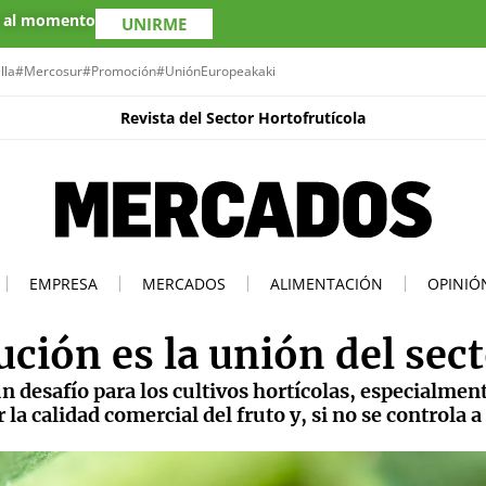
s al momento
UNIRME
lla
#Mercosur
#Promoción
#UniónEuropea
kaki
Revista del Sector Hortofrutícola
EMPRESA
MERCADOS
ALIMENTACIÓN
OPINIÓ
lución es la unión del sec
n desafío para los cultivos hortícolas, especialment
la calidad comercial del fruto y, si no se controla 